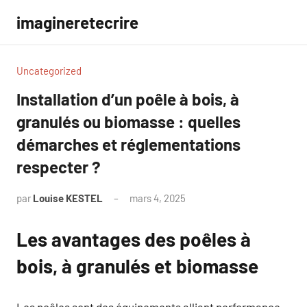
Aller
imagineretecrire
au
contenu
Uncategorized
Installation d’un poêle à bois, à
granulés ou biomasse : quelles
démarches et réglementations
respecter ?
par
Louise KESTEL
mars 4, 2025
Aucun
commentaire
Les avantages des poêles à
bois, à granulés et biomasse
Les poêles sont des équipements alliant performance