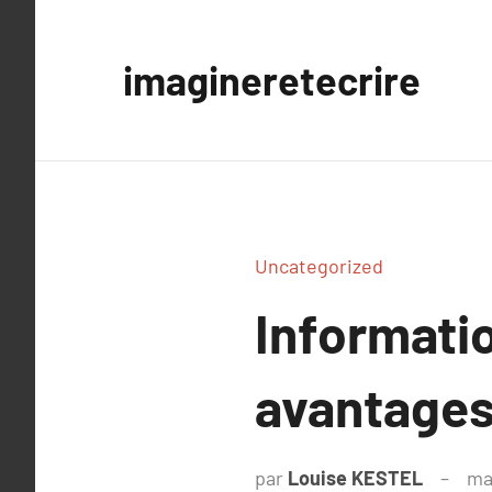
Aller
au
imagineretecrire
contenu
Uncategorized
Informatio
avantage
par
Louise KESTEL
ma