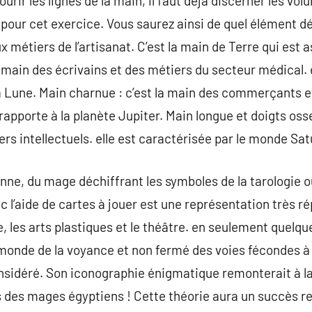
rir les lignes de la main, il faut déjà discerner les vo
pour cet exercice. Vous saurez ainsi de quel élément d
ux métiers de l’artisanat. C’est la main de Terre qui est 
la main des écrivains et des métiers du secteur médical. e
a Lune. Main charnue : c’est la main des commerçants et
rapporte à la planète Jupiter. Main longue et doigts oss
ers intellectuels. elle est caractérisée par le monde Sa
ne, du mage déchiffrant les symboles de la tarologie o
ec l’aide de cartes à jouer est une représentation très 
ure, les arts plastiques et le théâtre. en seulement quelqu
onde de la voyance et non fermé des voies fécondes à l
sidéré. Son iconographie énigmatique remonterait à la 
ls des mages égyptiens ! Cette théorie aura un succès 