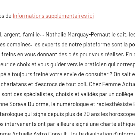
commentaire
pos de
Informations supplémentaires ici
, argent, famille… Nathalie Marquay-Pernaut le sait, les
les domaines. les experts de notre plateforme sont là 
s freins en vous donnant des clés pour vous réaliser. En 
teur de choix et vous guider vers le praticien qui corres
upé a toujours freiné votre envie de consulter ? On sait
harlatans et d’escrocs de tout poil. Chez Femme Actuel
sont des spécialistes, choisis et validés par un collège 
nne Soraya Dulorme, la numérologue et radiesthésiste 
 tarologue qui signe depuis plus de 20 ans les horosco
os intervenants ont par ailleurs signé une charte éthiqu
mme Actuelle Astro Consult. Toute divulgation d’informa