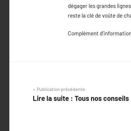
dégager les grandes lignes 
reste la clé de voûte de ch
Complément d’information
Navigation
Publication précédente
Lire la suite : Tous nos conseils
de
l’article