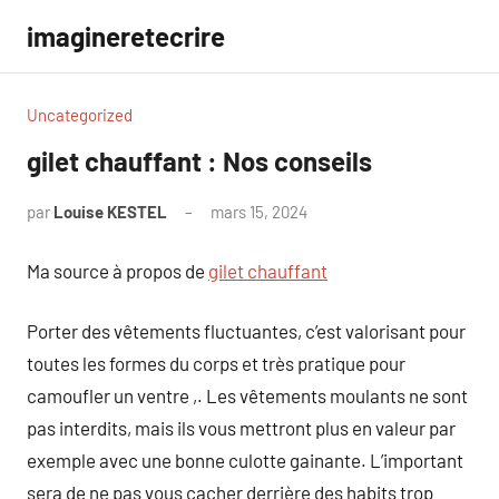
Aller
imagineretecrire
au
contenu
Uncategorized
gilet chauffant : Nos conseils
par
Louise KESTEL
mars 15, 2024
Aucun
commentaire
Ma source à propos de
gilet chauffant
Porter des vêtements fluctuantes, c’est valorisant pour
toutes les formes du corps et très pratique pour
camoufler un ventre ,. Les vêtements moulants ne sont
pas interdits, mais ils vous mettront plus en valeur par
exemple avec une bonne culotte gainante. L’important
sera de ne pas vous cacher derrière des habits trop