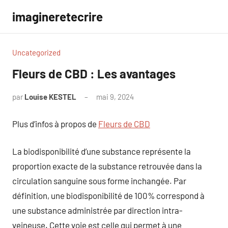
Aller
imagineretecrire
au
contenu
Uncategorized
Fleurs de CBD : Les avantages
par
Louise KESTEL
mai 9, 2024
Aucun
commentaire
Plus d’infos à propos de
Fleurs de CBD
La biodisponibilité d’une substance représente la
proportion exacte de la substance retrouvée dans la
circulation sanguine sous forme inchangée. Par
définition, une biodisponibilité de 100% correspond à
une substance administrée par direction intra-
veineuse. Cette voie est celle qui permet à une