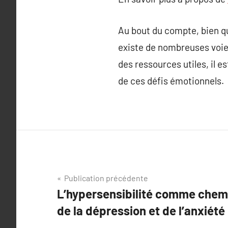
Au bout du compte, bien que
existe de nombreuses voie
des ressources utiles, il 
de ces défis émotionnels.
Navigation
Publication précédente
L’hypersensibilité comme chemi
de
de la dépression et de l’anxiété
l’article