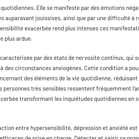
s quotidiennes. Elle se manifeste par des émotions néga
és auparavant jouissives, ainsi que par une difficulté à r
’sensibilité exacerbée rend plus intenses ces manifestati
e plus ardue.
t caractérisée par des états de nervosité continus, qui 
 à des circonstances anxiogènes. Cette condition a pou
cernant des éléments de la vie quotidienne, réduisant 
s personnes très sensibles ressentent fréquemment l’a
exacerbée transformant les inquiétudes quotidiennes en
action entre hypersensibilité, dépression et anxiété est 
efficaces de prise en charge. Détecter et saisir sa prop