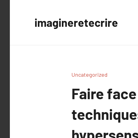
Aller
au
imagineretecrire
contenu
Uncategorized
Faire face
techniques
hypersens