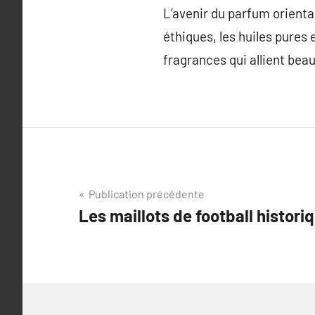
L’avenir du parfum oriental
éthiques, les huiles pures 
fragrances qui allient beaut
Navigation
Publication précédente
Les maillots de football histori
de
l’article