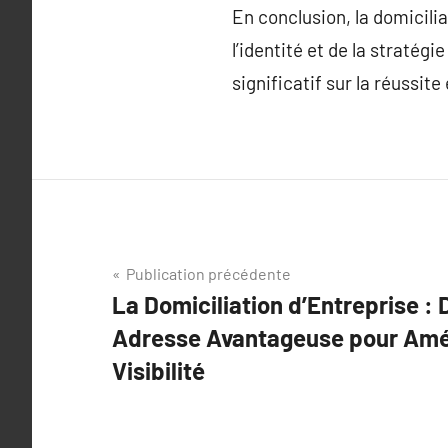
En conclusion, la domicilia
l’identité et de la stratég
significatif sur la réussi
Navigation
Publication précédente
La Domiciliation d’Entreprise :
de
Adresse Avantageuse pour Amél
l’article
Visibilité