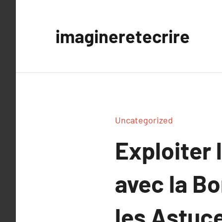
Aller
au
imagineretecrire
contenu
Uncategorized
Exploiter 
avec la Bo
les Astuc