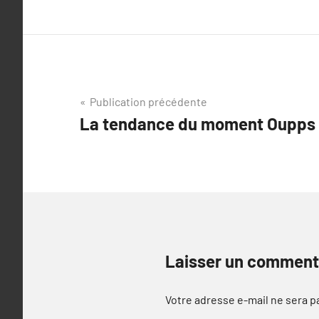
Navigation
Publication précédente
La tendance du moment Oupps
de
l’article
Laisser un comment
Votre adresse e-mail ne sera p