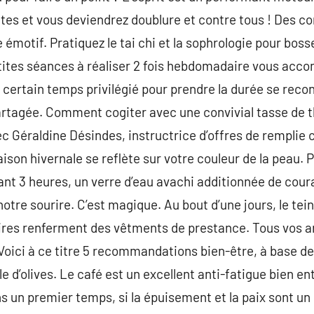
tes et vous deviendrez doublure et contre tous ! Des c
 émotif. Pratiquez le tai chi et la sophrologie pour bos
etites séances à réaliser 2 fois hebdomadaire vous acc
un certain temps privilégié pour prendre la durée se reco
rtagée. Comment cogiter avec une convivial tasse de t
 Géraldine Désindes, instructrice d’offres de remplie 
aison hivernale se reflète sur votre couleur de la peau. 
t 3 heures, un verre d’eau avachi additionnée de coura
 notre sourire. C’est magique. Au bout d’une jours, le tei
ires renferment des vêtments de prestance. Tous vos 
 Voici à ce titre 5 recommandations bien-être, à base de
e d’olives. Le café est un excellent anti-fatigue bien ent
 un premier temps, si la épuisement et la paix sont un 