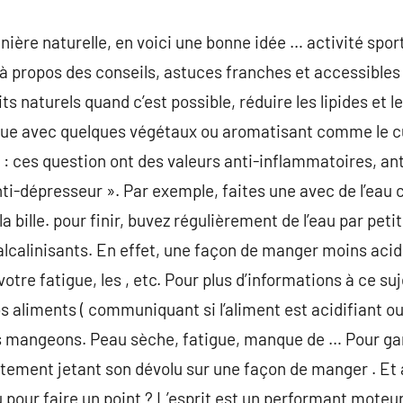
ière naturelle, en voici une bonne idée … activité sport
à propos des conseils, astuces franches et accessibles p
ts naturels quand c’est possible, réduire les lipides et 
ue avec quelques végétaux ou aromatisant comme le c
 : ces question ont des valeurs anti-inflammatoires, ant
-dépresseur ». Par exemple, faites une avec de l’eau c
a bille. pour finir, buvez régulièrement de l’eau par peti
alcalinisants. En effet, une façon de manger moins acidi
otre fatigue, les , etc. Pour plus d’informations à ce suj
s aliments ( communiquant si l’aliment est acidifiant ou
us mangeons. Peau sèche, fatigue, manque de … Pour gar
tement jetant son dévolu sur une façon de manger . Et 
u pour faire un point ? L’esprit est un performant mote