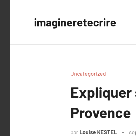
Aller
au
imagineretecrire
contenu
Uncategorized
Expliquer
Provence
par
Louise KESTEL
se