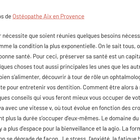
commentaire
os de
Ostéopathe Aix en Provence
r nécessite que soient réunies quelques besoins nécessa
e la condition la plus exponentielle. On le sait tous, on
 bonne santé. Pour ceci, préserver sa santé est un capita
lques choses tout aussi principales les unes que les aut
bien s’alimenter, découvrir à tour de rôle un ophtalmolo
te pour entretenir vos dentition. Comment être alors à 
lques conseils qui vous feront mieux vous occuper de v
va avec une vitesse v, où tout évolue en fonction des c
nt plus la durée s’occuper d’eux-mêmes. Le domaine du e
n’y a plus d’espace pour la bienveillance et la agio. La f
n se dégrade de façon . Le stress, l’anxiété, la fatigue 