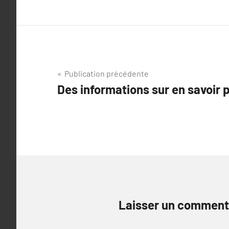
Navigation
Publication précédente
Des informations sur en savoir p
de
l’article
Laisser un comment