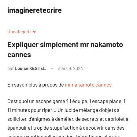
Aller
imagineretecrire
au
contenu
Uncategorized
Expliquer simplement mr nakamoto
cannes
par
Louise KESTEL
mars 9, 2024
Aucun
commentaire
En savoir plus à propos de
mr nakamoto cannes
C’est quoi un escape game ? 1 équipe, 1 escape place, 1
11 minutes pour riper… Un lucide mélange d’objets à
solliciter, d’énigmes à démêler, de secrets et cabriolet à
épanouir et trop de stupéfaction à découvrir dans des
scènes exeptionnelles sur des thématiques pluraux…