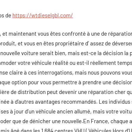
commentaire
pos de
https://wtdieselgbl.com/
 , et maintenant vous êtes confronté à une de réparation
produit, et vous en êtes propriétaire d’ assez de dévers
nouvelle voiture serait bien, mais est-ce la décision la 
oder votre véhicule réalité ou est-il réellement temps
réponse claire à ces interrogations, mais nous pouvons v
aque option pour vous permettre à prendre une décision
re de distribution peut devenir une réparation cher qui 
binée à d’autres avantages recommandés. Les individus 
ses à jour d’un véhicule ancien allumé, mais votre voit
er que de dénicher une nouvelle.En France, chaque an
st mis âgé dans les 1 684 centres VHU ( Véhicules Hors d