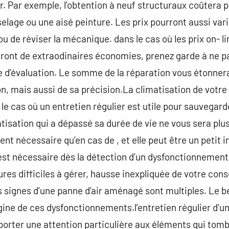
er. Par exemple, l’obtention à neuf structuraux coûtera 
lage ou une aisé peinture. Les prix pourront aussi varier,
u de réviser la mécanique. dans le cas où les prix on- li
ont de extraodinaires économies, prenez garde à ne pa
 d’évaluation. Le somme de la réparation vous étonnera
on, mais aussi de sa précision.La climatisation de votre
s le cas où un entretien régulier est utile pour sauvegard
isation qui a dépassé sa durée de vie ne vous sera plus 
ent nécessaire qu’en cas de , et elle peut être un petit
 nécessaire dès la détection d’un dysfonctionnement 
ures difficiles à gérer, hausse inexpliquée de votre co
s signes d’une panne d’air aménagé sont multiples. Le b
rigine de ces dysfonctionnements.l’entretien régulier d’
 porter une attention particulière aux éléments qui tomb