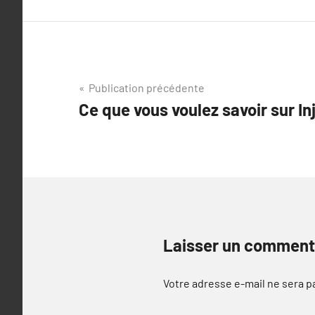
Navigation
Publication précédente
Ce que vous voulez savoir sur In
de
l’article
Laisser un comment
Votre adresse e-mail ne sera p