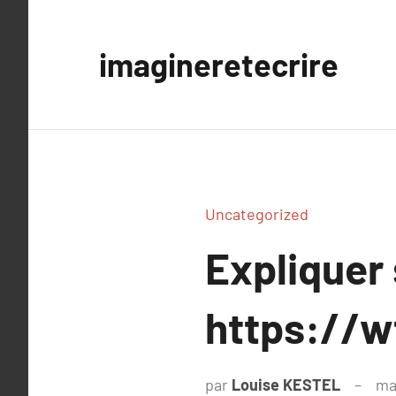
Aller
au
imagineretecrire
contenu
Uncategorized
Expliquer
https://w
par
Louise KESTEL
ma