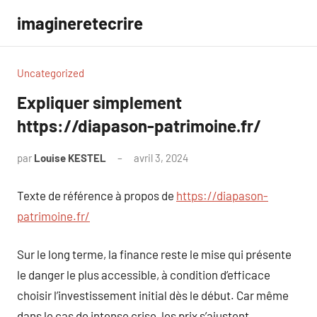
Aller
imagineretecrire
au
contenu
Uncategorized
Expliquer simplement
https://diapason-patrimoine.fr/
par
Louise KESTEL
avril 3, 2024
Aucun
commentaire
Texte de référence à propos de
https://diapason-
patrimoine.fr/
Sur le long terme, la finance reste le mise qui présente
le danger le plus accessible, à condition d’efficace
choisir l’investissement initial dès le début. Car même
dans le cas de intense crise, les prix s’ajustent