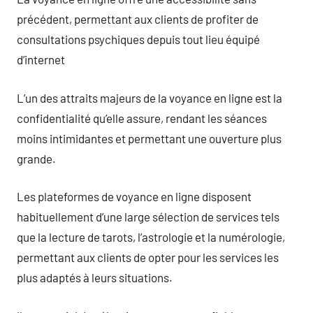
précédent, permettant aux clients de profiter de
consultations psychiques depuis tout lieu équipé
d’internet
L’un des attraits majeurs de la voyance en ligne est la
confidentialité qu’elle assure, rendant les séances
moins intimidantes et permettant une ouverture plus
grande.
Les plateformes de voyance en ligne disposent
habituellement d’une large sélection de services tels
que la lecture de tarots, l’astrologie et la numérologie,
permettant aux clients de opter pour les services les
plus adaptés à leurs situations.