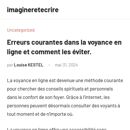
Aller
imagineretecrire
au
contenu
Uncategorized
Erreurs courantes dans la voyance en
ligne et comment les éviter.
par
Louise KESTEL
mai 31, 2024
Aucun
commentaire
La voyance en ligne est devenue une méthode courante
pour chercher des conseils spirituels et personnels
dans le confort de son foyer. Grâce à l’internet, les
personnes peuvent désormais consulter des voyants à
tout moment et de n’importe où.
La voyance en ligne offre une accessibilité sans