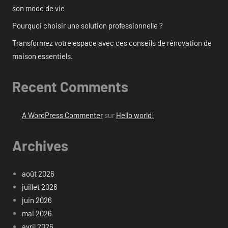
son mode de vie
Pourquoi choisir une solution professionnelle ?
Transformez votre espace avec ces conseils de rénovation de
maison essentiels.
Recent Comments
A WordPress Commenter
sur
Hello world!
Archives
août 2026
juillet 2026
juin 2026
mai 2026
avril 2026