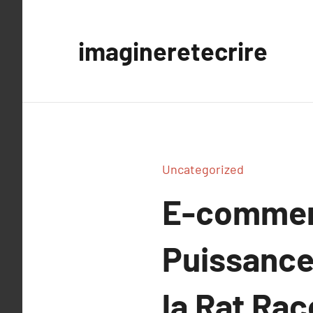
Aller
au
imagineretecrire
contenu
Uncategorized
E-commerc
Puissance
la Rat Rac