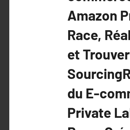
Amazon Pri
Race, Réa
et Trouver
SourcingR
du E-com
Private La