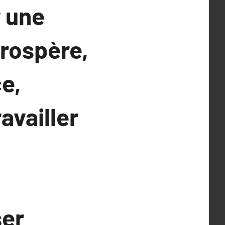
r une
rospère,
ce,
availler
ser