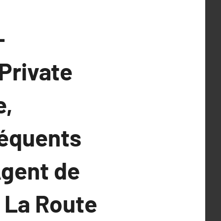
-
Private
e,
séquents
Agent de
 La Route