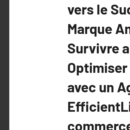
vers le S
Marque Am
Survivre a
Optimiser 
avec un A
EfficientL
commerce :