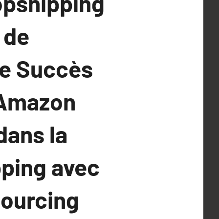
opshipping
 de
le Succès
 Amazon
dans la
pping avec
Sourcing