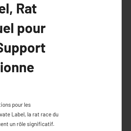
l, Rat
uel pour
Support
sionne
ions pour les
te Label, la rat race du
nt un rôle significatif.