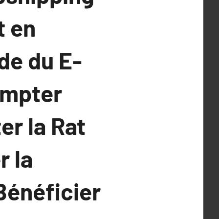
t en
de du E-
ompter
r la Rat
 la
Bénéficier