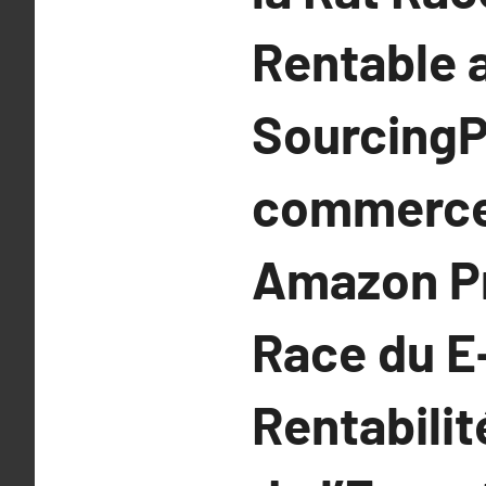
Rentable a
SourcingP
commerce 
Amazon Pr
Race du E
Rentabilit