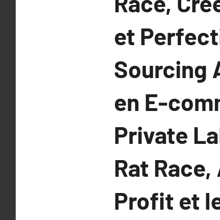
Race, Cré
et Perfec
Sourcing 
en E-com
Private La
Rat Race,
Profit et 