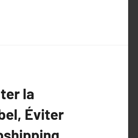
ter la
el, Éviter
opshipping