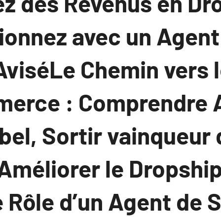
ez des Revenus en Dr
tionnez avec un Agent
AviséLe Chemin vers 
merce : Comprendre
bel, Sortir vainqueur 
 Améliorer le Dropshi
le Rôle d’un Agent de 