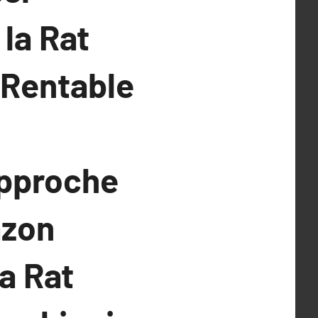
la Rat
 Rentable
Approche
azon
la Rat