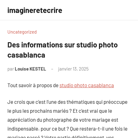
Aller
imagineretecrire
au
contenu
Uncategorized
Des informations sur studio photo
casablanca
par
Louise KESTEL
janvier 13, 2025
Aucun
commentaire
Tout savoir à propos de
studio photo casablanca
Je crois que c’est l’une des thématiques qui préoccupe
le plus les prochains mariés ? Et c’est vrai que le
appréciation du photographe de votre mariage est
indispensable. pour ce but ? Que restera-t-il une fois le
mariage passé ? Votre partie définitivement, vos