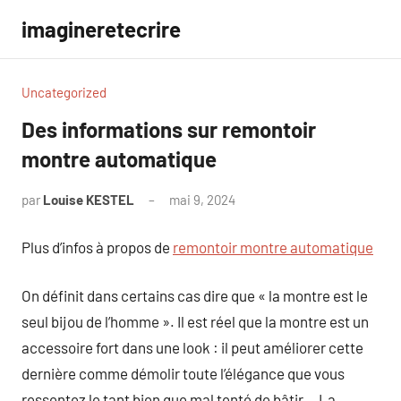
Aller
imagineretecrire
au
contenu
Uncategorized
Des informations sur remontoir
montre automatique
par
Louise KESTEL
mai 9, 2024
Aucun
commentaire
Plus d’infos à propos de
remontoir montre automatique
On définit dans certains cas dire que « la montre est le
seul bijou de l’homme ». Il est réel que la montre est un
accessoire fort dans une look : il peut améliorer cette
dernière comme démolir toute l’élégance que vous
ressentez le tant bien que mal tenté de bâtir… La