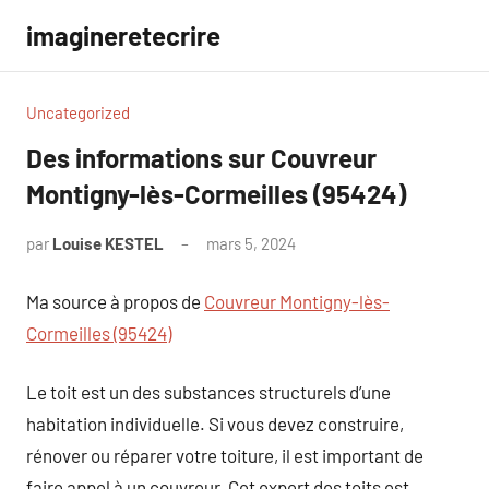
Aller
imagineretecrire
au
contenu
Uncategorized
Des informations sur Couvreur
Montigny-lès-Cormeilles (95424)
par
Louise KESTEL
mars 5, 2024
Aucun
commentaire
Ma source à propos de
Couvreur Montigny-lès-
Cormeilles (95424)
Le toit est un des substances structurels d’une
habitation individuelle. Si vous devez construire,
rénover ou réparer votre toiture, il est important de
faire appel à un couvreur. Cet expert des toits est