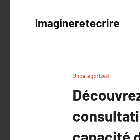
Aller
au
imagineretecrire
contenu
Uncategorized
Découvrez
consultat
capacité d