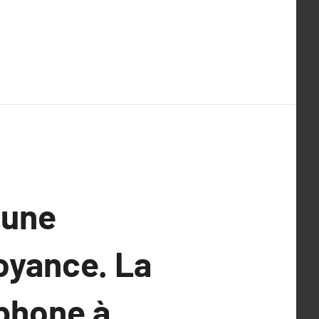
 une
oyance. La
éphone à