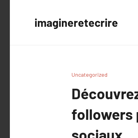
Aller
au
imagineretecrire
contenu
Uncategorized
Découvrez
followers
sociaux