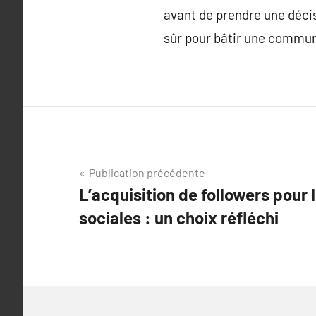
avant de prendre une décis
sûr pour bâtir une commun
Navigation
Publication précédente
L’acquisition de followers pour
de
sociales : un choix réfléchi
l’article