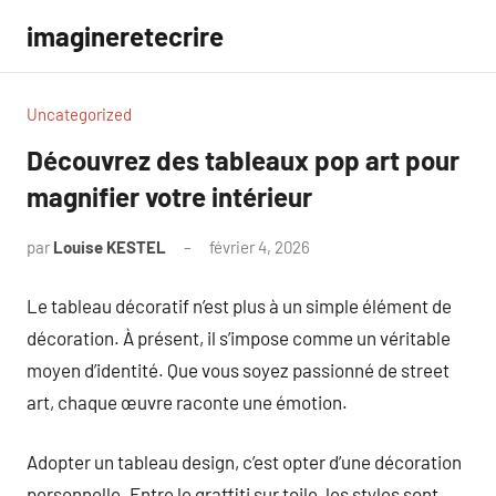
Aller
imagineretecrire
au
contenu
Uncategorized
Découvrez des tableaux pop art pour
magnifier votre intérieur
par
Louise KESTEL
février 4, 2026
Aucun
commentaire
Le tableau décoratif n’est plus à un simple élément de
décoration. À présent, il s’impose comme un véritable
moyen d’identité. Que vous soyez passionné de street
art, chaque œuvre raconte une émotion.
Adopter un tableau design, c’est opter d’une décoration
personnelle. Entre le graffiti sur toile, les styles sont