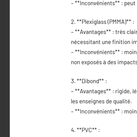
– **Inconvénients** : peut 
2. **Plexiglass (PMMA)** :
– **Avantages** : très clair
nécessitant une finition i
– **Inconvénients** : moin
non exposés à des impacts
3. **Dibond** :
– **Avantages** : rigide, lé
les enseignes de qualité.
– **Inconvénients** : moins
4. **PVC** :