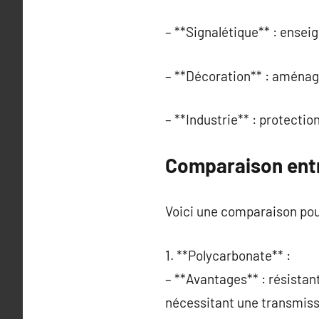
– **Signalétique** : enseig
– **Décoration** : aménage
– **Industrie** : protectio
Comparaison entr
Voici une comparaison pour
1. **Polycarbonate** :
– **Avantages** : résistant 
nécessitant une transmiss