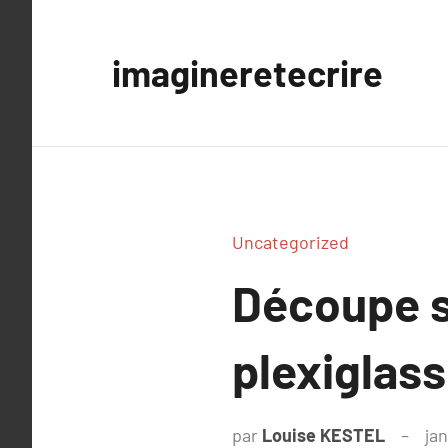
Aller
au
imagineretecrire
contenu
Uncategorized
Découpe s
plexiglass
par
Louise KESTEL
jan