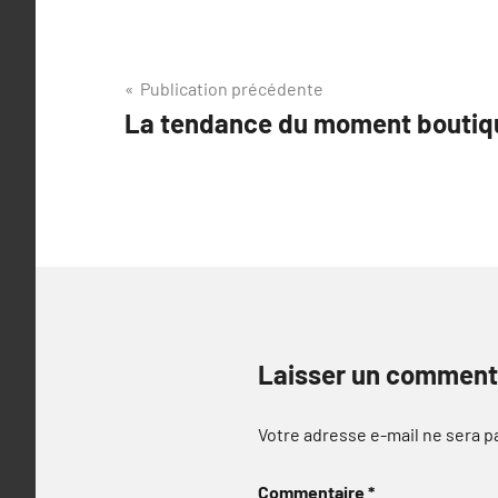
Navigation
Publication précédente
La tendance du moment boutiq
de
l’article
Laisser un comment
Votre adresse e-mail ne sera p
Commentaire
*