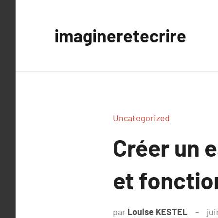
Aller
au
imagineretecrire
contenu
Uncategorized
Créer un e
et fonctio
par
Louise KESTEL
jui