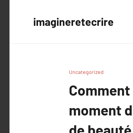
Aller
au
imagineretecrire
contenu
Uncategorized
Comment t
moment de
de beauté