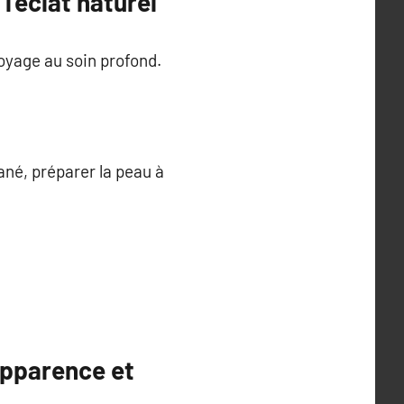
l’éclat naturel
oyage au soin profond.
tané, préparer la peau à
apparence et