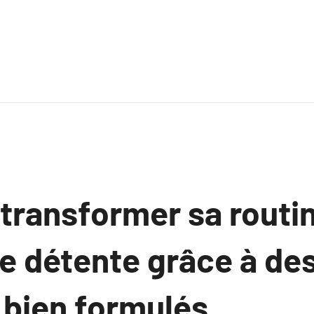
ransformer sa routi
 détente grâce à des
 bien formulés