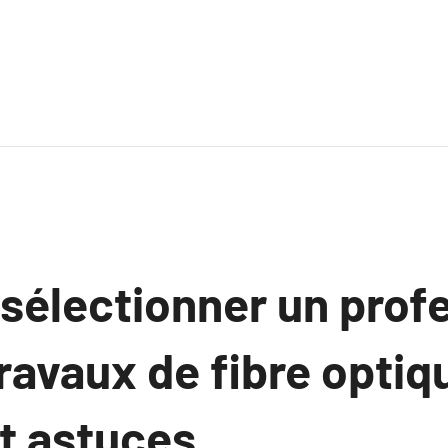
électionner un profe
ravaux de fibre optiq
et astuces