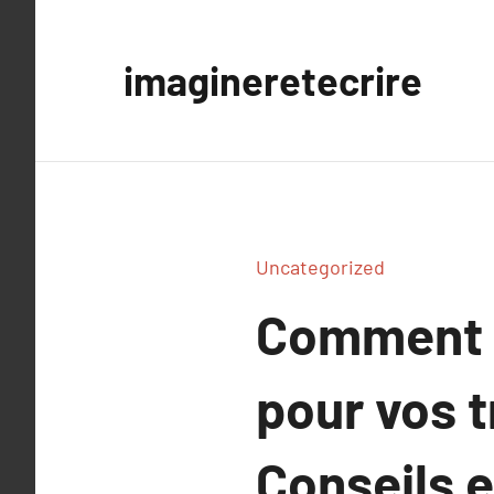
Aller
au
imagineretecrire
contenu
Uncategorized
Comment s
pour vos t
Conseils 