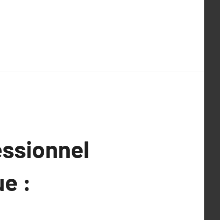
ssionnel
ue :