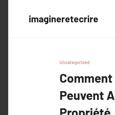
Aller
au
imagineretecrire
contenu
Uncategorized
Comment l
Peuvent A
Propriété.