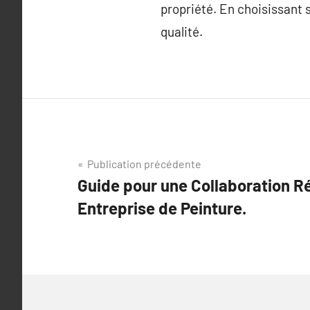
propriété. En choisissant
qualité.
Navigation
Publication précédente
Guide pour une Collaboration R
de
Entreprise de Peinture.
l’article