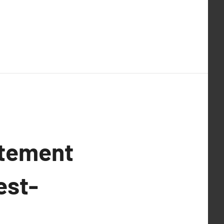
utement
est-