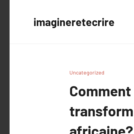
Aller
au
imagineretecrire
contenu
Uncategorized
Comment l
transform
africaine?