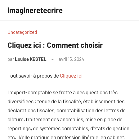
Aller
imagineretecrire
au
contenu
Uncategorized
Cliquez ici : Comment choisir
par
Louise KESTEL
avril 15, 2024
Aucun
commentaire
Tout savoir à propos de
Cliquez ici
L’expert-comptable se frotte à des questions très
diversifiées : tenue de la fiscalité, établissement des
déclarations fiscales, comptabilisation des lettres de
clôture, traitement des anomalies, mise en place de
reportings, de systèmes comptables, d’états de gestion,
etc. Il/elle pratique en profession libérale, en cabinet,