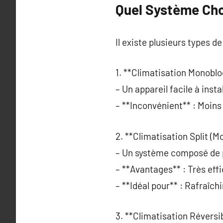
Quel Système Cho
Il existe plusieurs types d
1. **Climatisation Monoblo
– Un appareil facile à insta
– **Inconvénient** : Moin
2. **Climatisation Split (Mo
– Un système composé de pl
– **Avantages** : Très eff
– **Idéal pour** : Rafraîc
3. **Climatisation Réversib