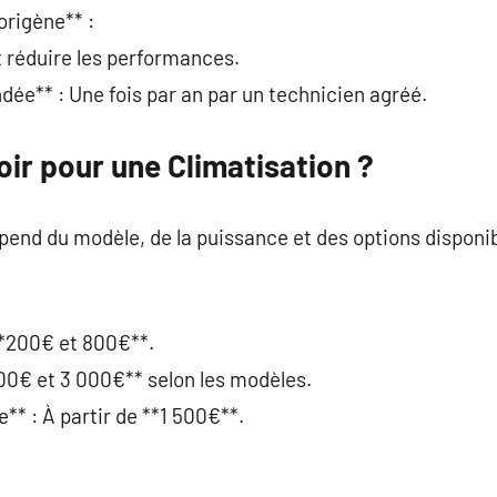
gorigène** :
t réduire les performances.
ée** : Une fois par an par un technicien agréé.
ir pour une Climatisation ?
épend du modèle, de la puissance et des options disponib
**200€ et 800€**.
*800€ et 3 000€** selon les modèles.
e** : À partir de **1 500€**.