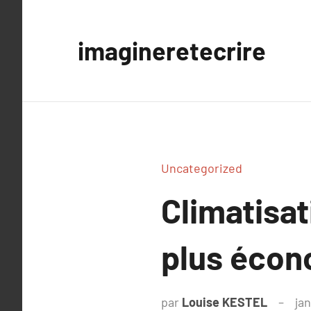
Aller
au
imagineretecrire
contenu
Uncategorized
Climatisat
plus écon
par
Louise KESTEL
jan