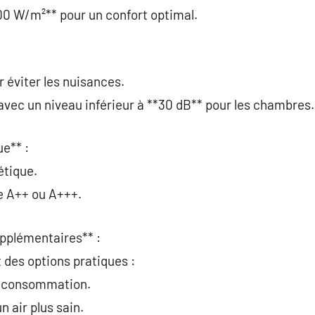
100 W/m²** pour un confort optimal.
r éviter les nuisances.
 avec un niveau inférieur à **30 dB** pour les chambres.
ue** :
étique.
e A++ ou A+++.
upplémentaires** :
 des options pratiques :
a consommation.
 air plus sain.