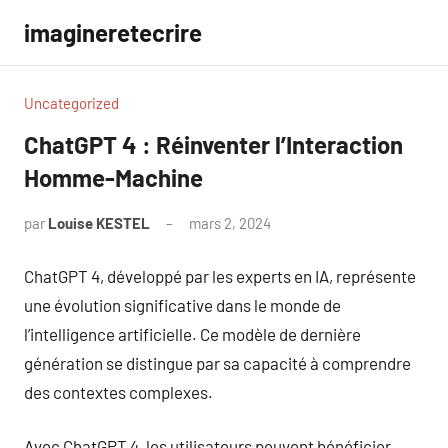
Aller
imagineretecrire
au
contenu
Uncategorized
ChatGPT 4 : Réinventer l’Interaction
Homme-Machine
par
Louise KESTEL
mars 2, 2024
Aucun
commentaire
ChatGPT 4, développé par les experts en IA, représente
une évolution significative dans le monde de
l’intelligence artificielle. Ce modèle de dernière
génération se distingue par sa capacité à comprendre
des contextes complexes.
Avec ChatGPT 4, les utilisateurs peuvent bénéficier