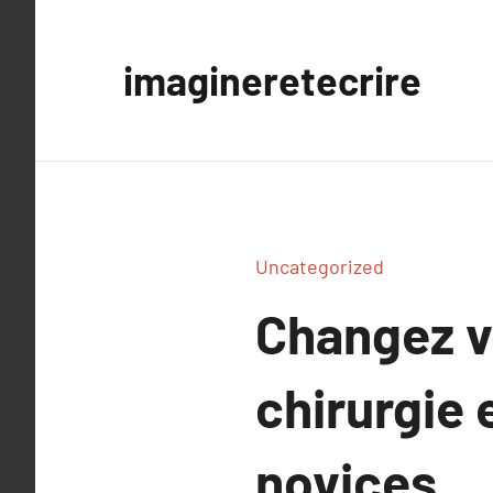
Aller
au
imagineretecrire
contenu
Uncategorized
Changez v
chirurgie 
novices