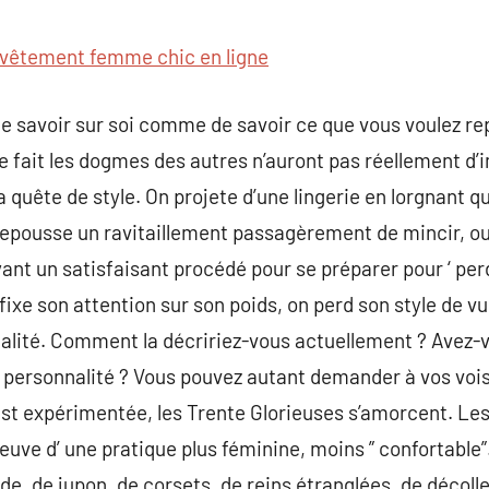
commentaire
vêtement femme chic en ligne
de savoir sur soi comme de savoir ce que vous voulez re
 fait les dogmes des autres n’auront pas réellement d’
 quête de style. On projete d’une lingerie en lorgnant qu’
repousse un ravitaillement passagèrement de mincir, ou 
yant un satisfaisant procédé pour se préparer pour ‘ per
 fixe son attention sur son poids, on perd son style de 
alité. Comment la décririez-vous actuellement ? Avez-
e personnalité ? Vous pouvez autant demander à vos voisi
st expérimentée, les Trente Glorieuses s’amorcent. L
euve d’ une pratique plus féminine, moins ” confortable”
de, de jupon, de corsets, de reins étranglées, de décoll