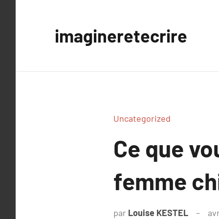
Aller
au
imagineretecrire
contenu
Uncategorized
Ce que vo
femme chi
par
Louise KESTEL
avr