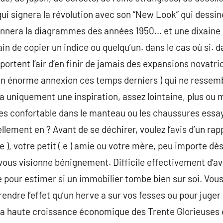
qui signera la révolution avec son “New Look” qui dessin
onnera la diagrammes des années 1950… et une dixaine d
 de copier un indice ou quelqu’un. dans le cas où si. da
rtent l’air d’en finir de jamais des expansions novatric
’un énorme annexion ces temps derniers ) qui ne ressembl
 y a uniquement une inspiration, assez lointaine, plus ou
es confortable dans le manteau ou les chaussures essa
llement en ? Avant de se déchirer, voulez l’avis d’un ra
 e ), votre petit ( e ) amie ou votre mère, peu importe dè
ous visionne bénignement. Difficile effectivement d’av
le pour estimer si un immobilier tombe bien sur soi. Vou
endre l’effet qu’un herve a sur vos fesses ou pour juger
La haute croissance économique des Trente Glorieuses e