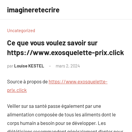
Aller
imagineretecrire
au
contenu
Uncategorized
Ce que vous voulez savoir sur
https://www.exosquelette-prix.click
par
Louise KESTEL
mars 2, 2024
Aucun
commentaire
Source à propos de
https://www.exosquelette-
prix.click
Veiller sur sa santé passe également par une
alimentation composée de tous les aliments dont le
corps humain a besoin pour se développer. Les
diététiciens recommandent généralement d’opter pour