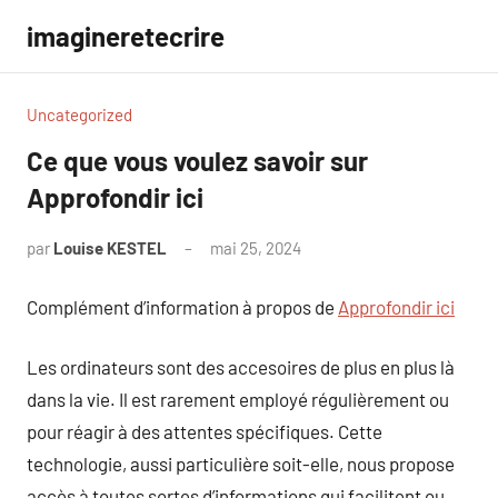
Aller
imagineretecrire
au
contenu
Uncategorized
Ce que vous voulez savoir sur
Approfondir ici
par
Louise KESTEL
mai 25, 2024
Aucun
commentaire
Complément d’information à propos de
Approfondir ici
Les ordinateurs sont des accesoires de plus en plus là
dans la vie. Il est rarement employé régulièrement ou
pour réagir à des attentes spécifiques. Cette
technologie, aussi particulière soit-elle, nous propose
accès à toutes sortes d’informations qui facilitent ou