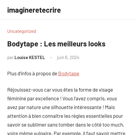
Aller
imagineretecrire
au
contenu
Uncategorized
Bodytape : Les meilleurs looks
par
Louise KESTEL
juin 6, 2024
Aucun
commentaire
Plus d’infos à propos de
Bodytape
Réjouissez-vous car vous êtes la forme de visage
féminine par excellence ! Vous l’avez compris, vous
avez par nature une silhouette intéressante ! Mais
attention à bien connaître les règles essentielles pour
savoir se sublimer sans tomber dans le côté too much,
voire même vulgaire. Par exemple, il faut savoir mettre