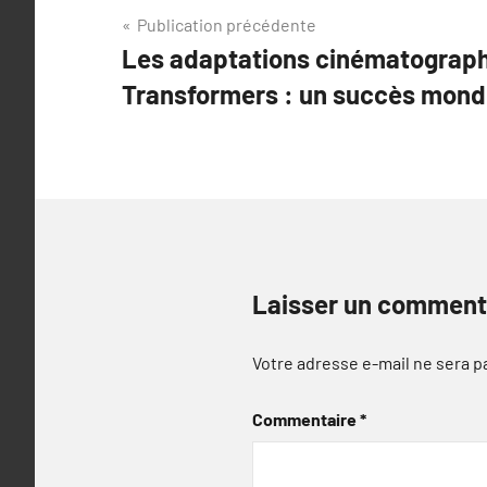
Navigation
Publication précédente
Les adaptations cinématograp
de
Transformers : un succès mond
l’article
Laisser un comment
Votre adresse e-mail ne sera p
Commentaire
*