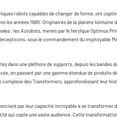
commentaire
iques robots capables de changer de forme, ont captivé
ns les années 1980. Originaires de la planète lointaine d
ivales : les Autobots, menés par le héroïque Optimus Pri
les Decepticons, sous le commandement du impitoyable M
tés dans une pléthore de supports, depuis les bandes 
uccès, en passant par une gamme étendue de produits d
ers complexe des Transformers, approfondissant leur hist
encient par leur capacité incroyable à se transformer d
tité qui capte une vaste audience. Cette transformatio