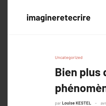
Aller
au
imagineretecrire
contenu
Uncategorized
Bien plus 
phénomène
par
Louise KESTEL
avr