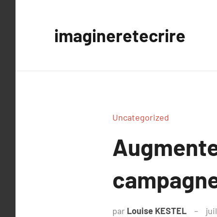
Aller
au
imagineretecrire
contenu
Uncategorized
Augmenter
campagnes
par
Louise KESTEL
jui