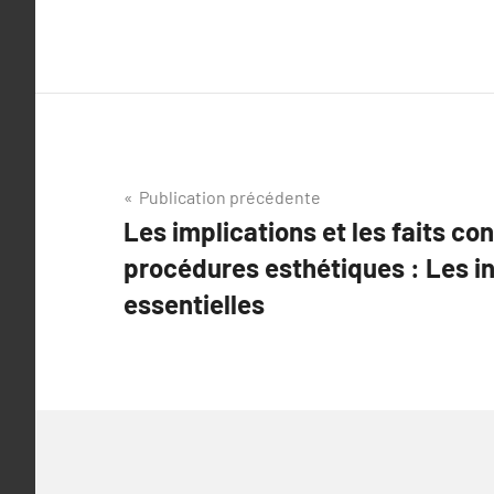
Navigation
Publication précédente
Les implications et les faits co
de
procédures esthétiques : Les i
l’article
essentielles