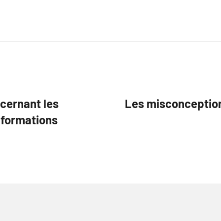
ncernant les
Les misconceptions 
nformations