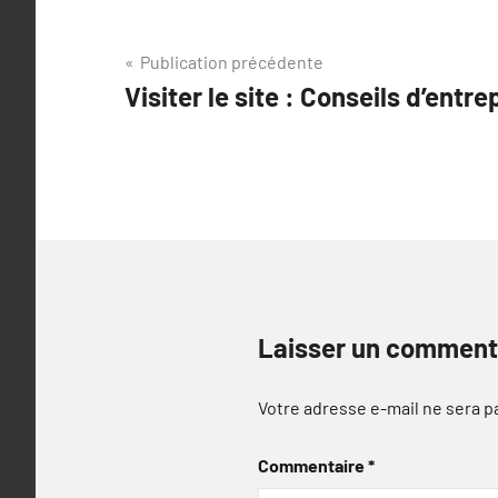
Navigation
Publication précédente
Visiter le site : Conseils d’entr
de
l’article
Laisser un comment
Votre adresse e-mail ne sera p
Commentaire
*