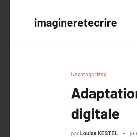
Aller
au
imagineretecrire
contenu
Uncategorized
Adaptation
digitale
par
Louise KESTEL
jui