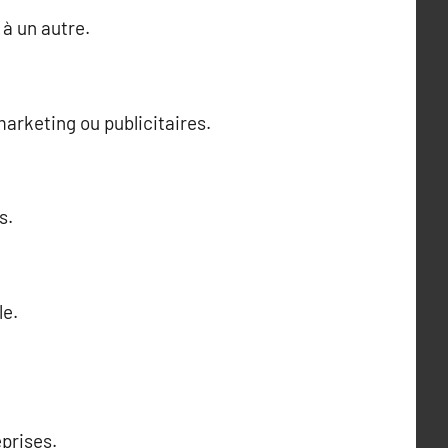
 à un autre.
marketing ou publicitaires.
s.
le.
prises.