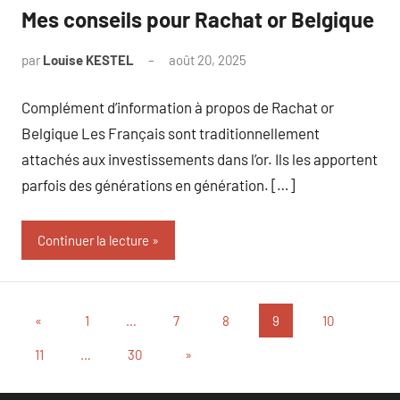
Mes conseils pour Rachat or Belgique
par
Louise KESTEL
août 20, 2025
Aucun
commentaire
Complément d’information à propos de Rachat or
Belgique Les Français sont traditionnellement
attachés aux investissements dans l’or. Ils les apportent
parfois des générations en génération. […]
Continuer la lecture
Pagination
Publications
«
1
…
7
8
9
10
précédentes
des
Articles
11
…
30
»
suivants
publications