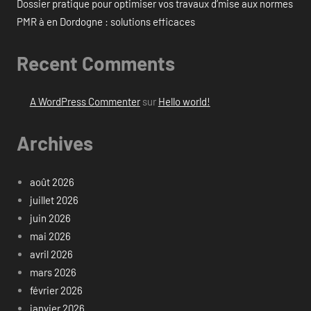
Dossier pratique pour optimiser vos travaux d’mise aux normes
PMR à en Dordogne : solutions efficaces
Recent Comments
A WordPress Commenter
sur
Hello world!
Archives
août 2026
juillet 2026
juin 2026
mai 2026
avril 2026
mars 2026
février 2026
janvier 2026