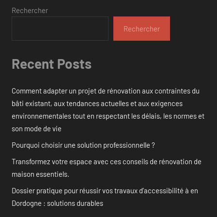
Rechercher
Rechercher
Recent Posts
Comment adapter un projet de rénovation aux contraintes du
bâti existant, aux tendances actuelles et aux exigences
environnementales tout en respectant les délais, les normes et
son mode de vie
Pourquoi choisir une solution professionnelle ?
Transformez votre espace avec ces conseils de rénovation de
maison essentiels.
Dossier pratique pour réussir vos travaux d’accessibilité à en
Dordogne : solutions durables